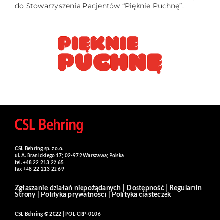
do Stowarzyszenia Pacjentów “Pięknie Puchnę”.
CSL Behring sp. z o.o.
ul. A. Branickiego 17; 02-972 Warszawa; Polska
tel. +48 22 213 22 65
fax +48 22 213 22 69
Zgłaszanie działań niepożądanych
|
Dostępność
|
Regulamin
Strony
|
Polityka prywatności
|
Polityka ciasteczek
CSL Behring © 2022 | POL-CRP-0106