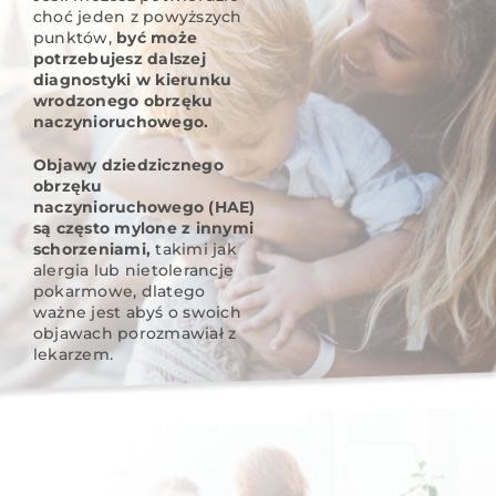
choć jeden z powyższych
punktów,
być może
potrzebujesz dalszej
diagnostyki w kierunku
wrodzonego obrzęku
naczynioruchowego.
Objawy dziedzicznego
obrzęku
naczynioruchowego (HAE)
są często mylone z innymi
schorzeniami,
takimi jak
alergia lub nietolerancje
pokarmowe, dlatego
ważne jest abyś o swoich
objawach porozmawiał z
lekarzem.