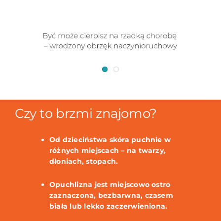
Czy to brzmi znajomo?
Od dzieciństwa skóra puchnie w
różnych miejscach – na twarzy,
dłoniach, stopach.
Opuchlizna jest miejscowo ostro
zaznaczona, bezbarwna, czasem
biała lub lekko zaczerwieniona.