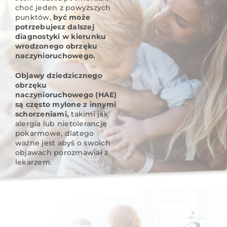
choć jeden z powyższych
punktów,
być może
potrzebujesz dalszej
diagnostyki w kierunku
wrodzonego obrzęku
naczynioruchowego.
Objawy dziedzicznego
obrzęku
naczynioruchowego (HAE)
są często mylone z innymi
schorzeniami,
takimi jak
alergia lub nietolerancje
pokarmowe, dlatego
ważne jest abyś o swoich
objawach porozmawiał z
lekarzem.