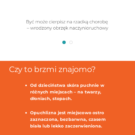
Czy to brzmi znajomo?
Od dzieciństwa skóra puchnie w
różnych miejscach – na twarzy,
dłoniach, stopach.
Opuchlizna jest miejscowo ostro
zaznaczona, bezbarwna, czasem
biała lub lekko zaczerwieniona.