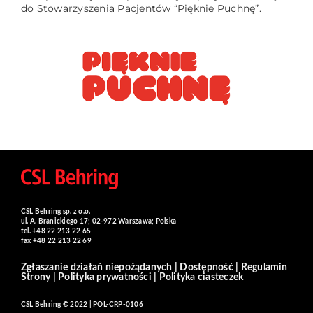
do Stowarzyszenia Pacjentów “Pięknie Puchnę”.
CSL Behring sp. z o.o.
ul. A. Branickiego 17; 02-972 Warszawa; Polska
tel. +48 22 213 22 65
fax +48 22 213 22 69
Zgłaszanie działań niepożądanych
|
Dostępność
|
Regulamin
Strony
|
Polityka prywatności
|
Polityka ciasteczek
CSL Behring © 2022 | POL-CRP-0106