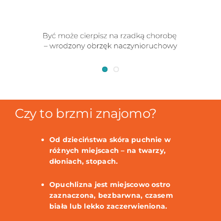
Czy to brzmi znajomo?
Od dzieciństwa skóra puchnie w
różnych miejscach – na twarzy,
dłoniach, stopach.
Opuchlizna jest miejscowo ostro
zaznaczona, bezbarwna, czasem
biała lub lekko zaczerwieniona.