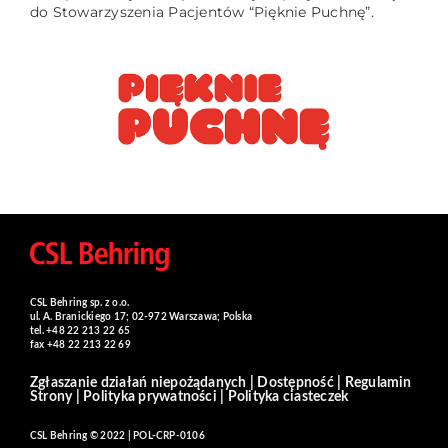
do Stowarzyszenia Pacjentów “Pięknie Puchnę”.
CSL Behring sp. z o.o.
ul. A. Branickiego 17; 02-972 Warszawa; Polska
tel. +48 22 213 22 65
fax +48 22 213 22 69
Zgłaszanie działań niepożądanych
|
Dostępność
|
Regulamin
Strony
|
Polityka prywatności
|
Polityka ciasteczek
CSL Behring © 2022 | POL-CRP-0106