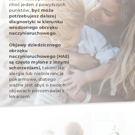
choć jeden z powyższych
punktów,
być może
potrzebujesz dalszej
diagnostyki w kierunku
wrodzonego obrzęku
naczynioruchowego.
Objawy dziedzicznego
obrzęku
naczynioruchowego (HAE)
są często mylone z innymi
schorzeniami,
takimi jak
alergia lub nietolerancje
pokarmowe, dlatego
ważne jest abyś o swoich
objawach porozmawiał z
lekarzem.