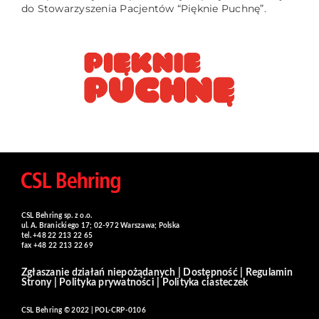
do Stowarzyszenia Pacjentów “Pięknie Puchnę”.
CSL Behring sp. z o.o.
ul. A. Branickiego 17; 02-972 Warszawa; Polska
tel. +48 22 213 22 65
fax +48 22 213 22 69
Zgłaszanie działań niepożądanych
|
Dostępność
|
Regulamin
Strony
|
Polityka prywatności
|
Polityka ciasteczek
CSL Behring © 2022 | POL-CRP-0106