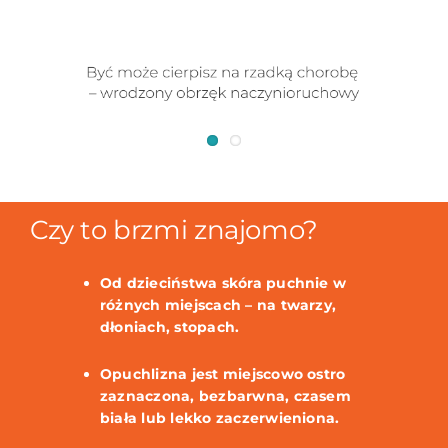
Czy to brzmi znajomo?
Od dzieciństwa skóra puchnie w
różnych miejscach – na twarzy,
dłoniach, stopach.
Opuchlizna jest miejscowo ostro
zaznaczona, bezbarwna, czasem
biała lub lekko zaczerwieniona.