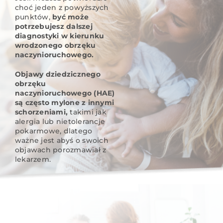
choć jeden z powyższych
punktów,
być może
potrzebujesz dalszej
diagnostyki w kierunku
wrodzonego obrzęku
naczynioruchowego.
Objawy dziedzicznego
obrzęku
naczynioruchowego (HAE)
są często mylone z innymi
schorzeniami,
takimi jak
alergia lub nietolerancje
pokarmowe, dlatego
ważne jest abyś o swoich
objawach porozmawiał z
lekarzem.