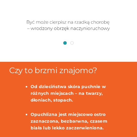
Czy to brzmi znajomo?
Od dzieciństwa skóra puchnie w
różnych miejscach – na twarzy,
dłoniach, stopach.
Opuchlizna jest miejscowo ostro
zaznaczona, bezbarwna, czasem
biała lub lekko zaczerwieniona.