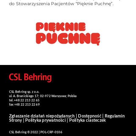
do Stowarzyszenia Pacjentów “Pięknie Puchnę”.
CSL Behring sp. z o.o.
ul. A. Branickiego 17; 02-972 Warszawa; Polska
tel. +48 22 213 22 65
fax +48 22 213 22 69
Zgłaszanie działań niepożądanych
|
Dostępność
|
Regulamin
Strony
|
Polityka prywatności
|
Polityka ciasteczek
CSL Behring © 2022 | POL-CRP-0106