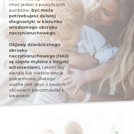
choć jeden z powyższych
punktów,
być może
potrzebujesz dalszej
diagnostyki w kierunku
wrodzonego obrzęku
naczynioruchowego.
Objawy dziedzicznego
obrzęku
naczynioruchowego (HAE)
są często mylone z innymi
schorzeniami,
takimi jak
alergia lub nietolerancje
pokarmowe, dlatego
ważne jest abyś o swoich
objawach porozmawiał z
lekarzem.