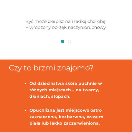
Czy to brzmi znajomo?
Od dzieciństwa skóra puchnie w
różnych miejscach – na twarzy,
dłoniach, stopach.
Opuchlizna jest miejscowo ostro
zaznaczona, bezbarwna, czasem
biała lub lekko zaczerwieniona.