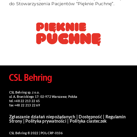
do Stowarzyszenia Pacjentów “Pięknie Puchnę”.
CSL Behring sp. z o.o.
ul. A. Branickiego 17; 02-972 Warszawa; Polska
tel. +48 22 213 22 65
fax +48 22 213 22 69
Zgłaszanie działań niepożądanych
|
Dostępność
|
Regulamin
Strony
|
Polityka prywatności
|
Polityka ciasteczek
CSL Behring © 2022 | POL-CRP-0106