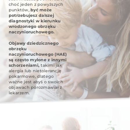
choć jeden z powyższych
punktów,
być może
potrzebujesz dalszej
diagnostyki w kierunku
wrodzonego obrzęku
naczynioruchowego.
Objawy dziedzicznego
obrzęku
naczynioruchowego (HAE)
są często mylone z innymi
schorzeniami,
takimi jak
alergia lub nietolerancje
pokarmowe, dlatego
ważne jest abyś o swoich
objawach porozmawiał z
lekarzem.