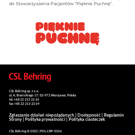
do Stowarzyszenia Pacjentów “Pięknie Puchnę”.
CSL Behring sp. z o.o.
ul. A. Branickiego 17; 02-972 Warszawa; Polska
tel. +48 22 213 22 65
fax +48 22 213 22 69
Zgłaszanie działań niepożądanych
|
Dostępność
|
Regulamin
Strony
|
Polityka prywatności
|
Polityka ciasteczek
CSL Behring © 2022 | POL-CRP-0106