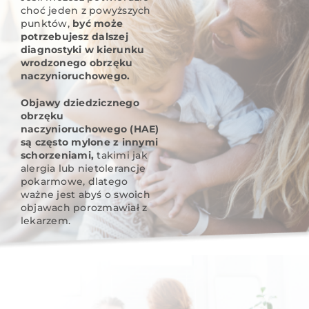
choć jeden z powyższych
punktów,
być może
potrzebujesz dalszej
diagnostyki w kierunku
wrodzonego obrzęku
naczynioruchowego.
Objawy dziedzicznego
obrzęku
naczynioruchowego (HAE)
są często mylone z innymi
schorzeniami,
takimi jak
alergia lub nietolerancje
pokarmowe, dlatego
ważne jest abyś o swoich
objawach porozmawiał z
lekarzem.