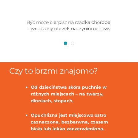
Czy to brzmi znajomo?
Od dzieciństwa skóra puchnie w
różnych miejscach – na twarzy,
dłoniach, stopach.
Opuchlizna jest miejscowo ostro
zaznaczona, bezbarwna, czasem
biała lub lekko zaczerwieniona.