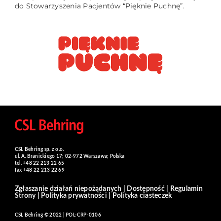
do Stowarzyszenia Pacjentów “Pięknie Puchnę”.
CSL Behring sp. z o.o.
ul. A. Branickiego 17; 02-972 Warszawa; Polska
tel. +48 22 213 22 65
fax +48 22 213 22 69
Zgłaszanie działań niepożądanych
|
Dostępność
|
Regulamin
Strony
|
Polityka prywatności
|
Polityka ciasteczek
CSL Behring © 2022 | POL-CRP-0106