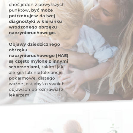
choć jeden z powyższych
punktów,
być może
potrzebujesz dalszej
diagnostyki w kierunku
wrodzonego obrzęku
naczynioruchowego.
Objawy dziedzicznego
obrzęku
naczynioruchowego (HAE)
są często mylone z innymi
schorzeniami,
takimi jak
alergia lub nietolerancje
pokarmowe, dlatego
ważne jest abyś o swoich
objawach porozmawiał z
lekarzem.