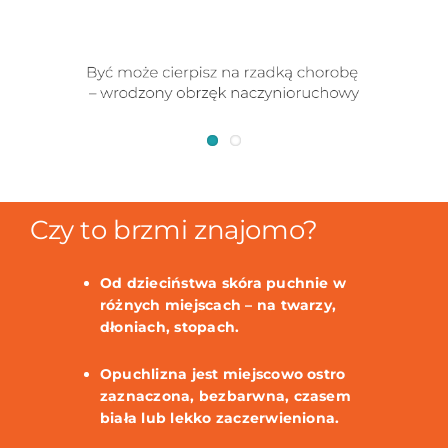
Czy to brzmi znajomo?
Od dzieciństwa skóra puchnie w
różnych miejscach – na twarzy,
dłoniach, stopach.
Opuchlizna jest miejscowo ostro
zaznaczona, bezbarwna, czasem
biała lub lekko zaczerwieniona.