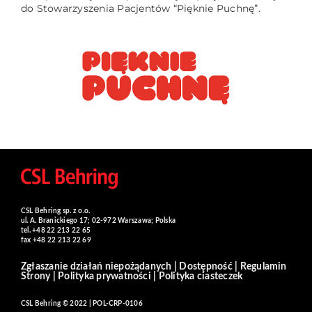
do Stowarzyszenia Pacjentów “Pięknie Puchnę”.
CSL Behring sp. z o.o.
ul. A. Branickiego 17; 02-972 Warszawa; Polska
tel. +48 22 213 22 65
fax +48 22 213 22 69
Zgłaszanie działań niepożądanych
|
Dostępność
|
Regulamin
Strony
|
Polityka prywatności
|
Polityka ciasteczek
CSL Behring © 2022 | POL-CRP-0106