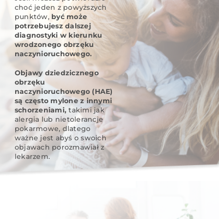
choć jeden z powyższych
punktów,
być może
potrzebujesz dalszej
diagnostyki w kierunku
wrodzonego obrzęku
naczynioruchowego.
Objawy dziedzicznego
obrzęku
naczynioruchowego (HAE)
są często mylone z innymi
schorzeniami,
takimi jak
alergia lub nietolerancje
pokarmowe, dlatego
ważne jest abyś o swoich
objawach porozmawiał z
lekarzem.