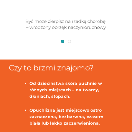
Czy to brzmi znajomo?
Od dzieciństwa skóra puchnie w
różnych miejscach – na twarzy,
dłoniach, stopach.
Opuchlizna jest miejscowo ostro
zaznaczona, bezbarwna, czasem
biała lub lekko zaczerwieniona.