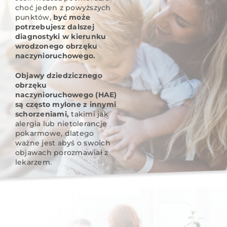
choć jeden z powyższych
punktów,
być może
potrzebujesz dalszej
diagnostyki w kierunku
wrodzonego obrzęku
naczynioruchowego.
Objawy dziedzicznego
obrzęku
naczynioruchowego (HAE)
są często mylone z innymi
schorzeniami,
takimi jak
alergia lub nietolerancje
pokarmowe, dlatego
ważne jest abyś o swoich
objawach porozmawiał z
lekarzem.