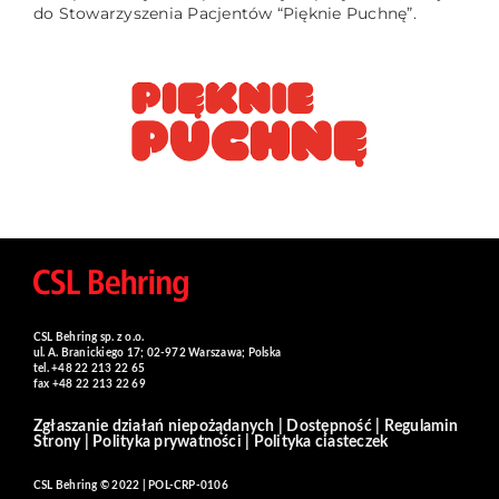
do Stowarzyszenia Pacjentów “Pięknie Puchnę”.
CSL Behring sp. z o.o.
ul. A. Branickiego 17; 02-972 Warszawa; Polska
tel. +48 22 213 22 65
fax +48 22 213 22 69
Zgłaszanie działań niepożądanych
|
Dostępność
|
Regulamin
Strony
|
Polityka prywatności
|
Polityka ciasteczek
CSL Behring © 2022 | POL-CRP-0106