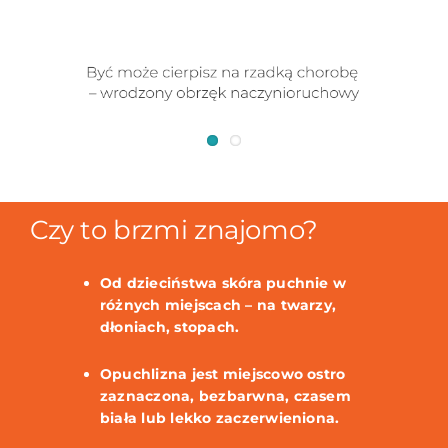
Czy to brzmi znajomo?
Od dzieciństwa skóra puchnie w
różnych miejscach – na twarzy,
dłoniach, stopach.
Opuchlizna jest miejscowo ostro
zaznaczona, bezbarwna, czasem
biała lub lekko zaczerwieniona.