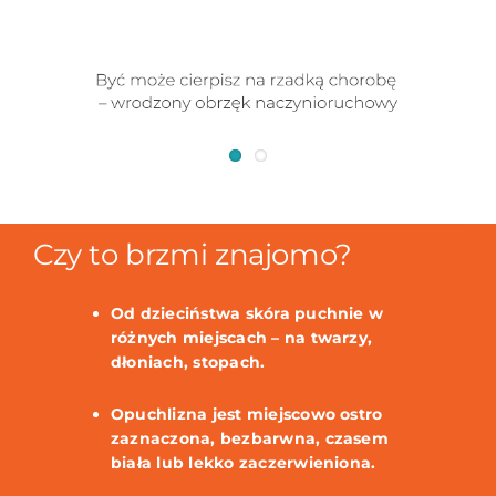
Czy to brzmi znajomo?
Od dzieciństwa skóra puchnie w
różnych miejscach – na twarzy,
dłoniach, stopach.
Opuchlizna jest miejscowo ostro
zaznaczona, bezbarwna, czasem
biała lub lekko zaczerwieniona.