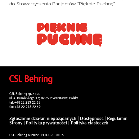
do Stowarzyszenia Pacjentów “Pięknie Puchnę”.
CSL Behring sp. z o.o.
ul. A. Branickiego 17; 02-972 Warszawa; Polska
tel. +48 22 213 22 65
fax +48 22 213 22 69
Zgłaszanie działań niepożądanych
|
Dostępność
|
Regulamin
Strony
|
Polityka prywatności
|
Polityka ciasteczek
CSL Behring © 2022 | POL-CRP-0106