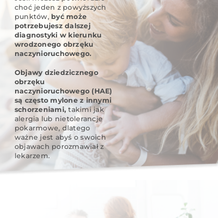
choć jeden z powyższych
punktów,
być może
potrzebujesz dalszej
diagnostyki w kierunku
wrodzonego obrzęku
naczynioruchowego.
Objawy dziedzicznego
obrzęku
naczynioruchowego (HAE)
są często mylone z innymi
schorzeniami,
takimi jak
alergia lub nietolerancje
pokarmowe, dlatego
ważne jest abyś o swoich
objawach porozmawiał z
lekarzem.