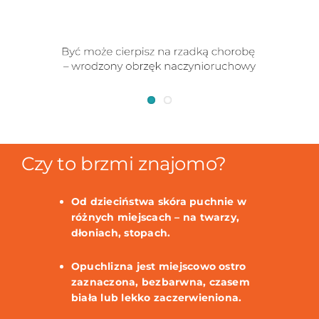
Czy to brzmi znajomo?
Od dzieciństwa skóra puchnie w
różnych miejscach – na twarzy,
dłoniach, stopach.
Opuchlizna jest miejscowo ostro
zaznaczona, bezbarwna, czasem
biała lub lekko zaczerwieniona.