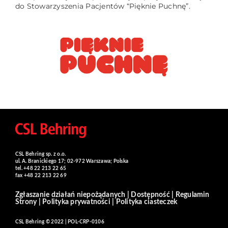
do Stowarzyszenia Pacjentów “Pięknie Puchnę”.
CSL Behring sp. z o.o.
ul. A. Branickiego 17; 02-972 Warszawa; Polska
tel. +48 22 213 22 65
fax +48 22 213 22 69
Zgłaszanie działań niepożądanych
|
Dostępność
|
Regulamin
Strony
|
Polityka prywatności
|
Polityka ciasteczek
CSL Behring © 2022 | POL-CRP-0106