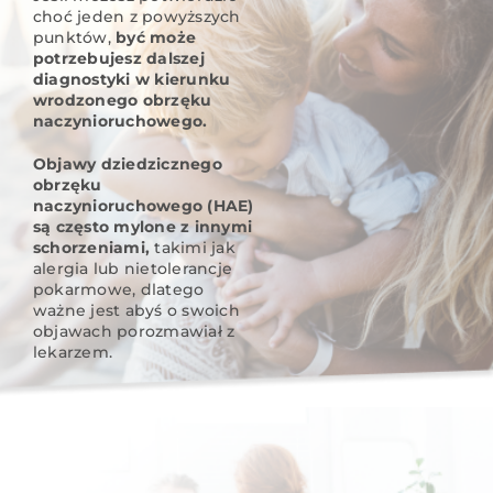
choć jeden z powyższych
punktów,
być może
potrzebujesz dalszej
diagnostyki w kierunku
wrodzonego obrzęku
naczynioruchowego.
Objawy dziedzicznego
obrzęku
naczynioruchowego (HAE)
są często mylone z innymi
schorzeniami,
takimi jak
alergia lub nietolerancje
pokarmowe, dlatego
ważne jest abyś o swoich
objawach porozmawiał z
lekarzem.