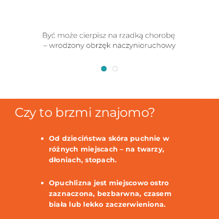
Czy to brzmi znajomo?
Od dzieciństwa skóra puchnie w
różnych miejscach – na twarzy,
dłoniach, stopach.
Opuchlizna jest miejscowo ostro
zaznaczona, bezbarwna, czasem
biała lub lekko zaczerwieniona.