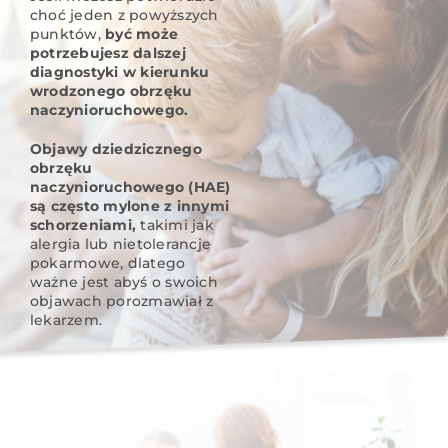
choć jeden z powyższych
punktów,
być może
potrzebujesz dalszej
diagnostyki w kierunku
wrodzonego obrzęku
naczynioruchowego.
Objawy dziedzicznego
obrzęku
naczynioruchowego (HAE)
są często mylone z innymi
schorzeniami,
takimi jak
alergia lub nietolerancje
pokarmowe, dlatego
ważne jest abyś o swoich
objawach porozmawiał z
lekarzem.