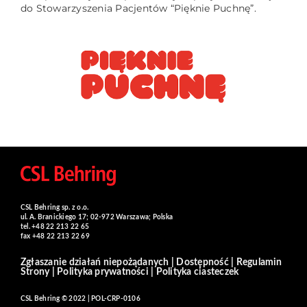
do Stowarzyszenia Pacjentów “Pięknie Puchnę”.
CSL Behring sp. z o.o.
ul. A. Branickiego 17; 02-972 Warszawa; Polska
tel. +48 22 213 22 65
fax +48 22 213 22 69
Zgłaszanie działań niepożądanych
|
Dostępność
|
Regulamin
Strony
|
Polityka prywatności
|
Polityka ciasteczek
CSL Behring © 2022 | POL-CRP-0106