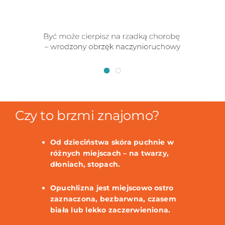
Czy to brzmi znajomo?
Od dzieciństwa skóra puchnie w
różnych miejscach – na twarzy,
dłoniach, stopach.
Opuchlizna jest miejscowo ostro
zaznaczona, bezbarwna, czasem
biała lub lekko zaczerwieniona.