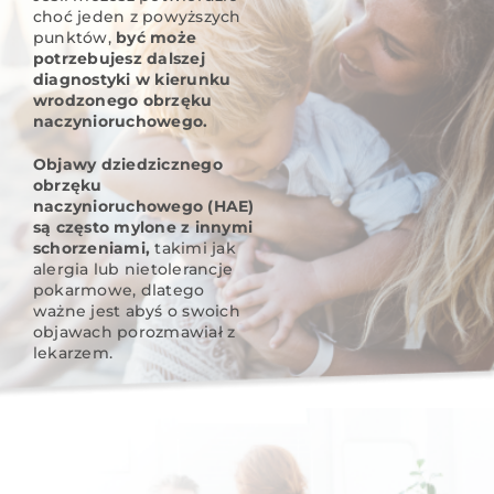
choć jeden z powyższych
punktów,
być może
potrzebujesz dalszej
diagnostyki w kierunku
wrodzonego obrzęku
naczynioruchowego.
Objawy dziedzicznego
obrzęku
naczynioruchowego (HAE)
są często mylone z innymi
schorzeniami,
takimi jak
alergia lub nietolerancje
pokarmowe, dlatego
ważne jest abyś o swoich
objawach porozmawiał z
lekarzem.