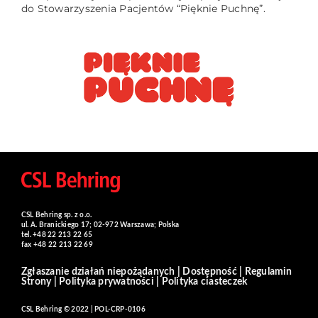
do Stowarzyszenia Pacjentów “Pięknie Puchnę”.
CSL Behring sp. z o.o.
ul. A. Branickiego 17; 02-972 Warszawa; Polska
tel. +48 22 213 22 65
fax +48 22 213 22 69
Zgłaszanie działań niepożądanych
|
Dostępność
|
Regulamin
Strony
|
Polityka prywatności
|
Polityka ciasteczek
CSL Behring © 2022 | POL-CRP-0106