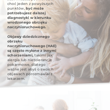
choć jeden z powyższych
punktów,
być może
potrzebujesz dalszej
diagnostyki w kierunku
wrodzonego obrzęku
naczynioruchowego.
Objawy dziedzicznego
obrzęku
naczynioruchowego (HAE)
są często mylone z innymi
schorzeniami,
takimi jak
alergia lub nietolerancje
pokarmowe, dlatego
ważne jest abyś o swoich
objawach porozmawiał z
lekarzem.