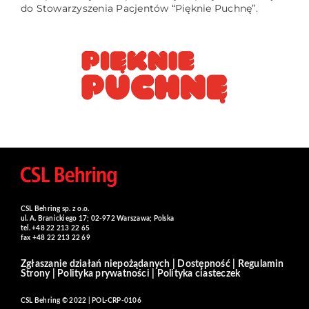
do Stowarzyszenia Pacjentów “Pięknie Puchnę”.
CSL Behring sp. z o.o.
ul. A. Branickiego 17; 02-972 Warszawa; Polska
tel. +48 22 213 22 65
fax +48 22 213 22 69
Zgłaszanie działań niepożądanych
|
Dostępność
|
Regulamin
Strony
|
Polityka prywatności
|
Polityka ciasteczek
CSL Behring © 2022 | POL-CRP-0106