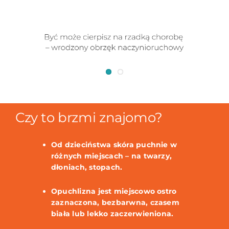
Czy to brzmi znajomo?
Od dzieciństwa skóra puchnie w
różnych miejscach – na twarzy,
dłoniach, stopach.
Opuchlizna jest miejscowo ostro
zaznaczona, bezbarwna, czasem
biała lub lekko zaczerwieniona.