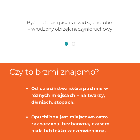
Czy to brzmi znajomo?
Od dzieciństwa skóra puchnie w
różnych miejscach – na twarzy,
dłoniach, stopach.
Opuchlizna jest miejscowo ostro
zaznaczona, bezbarwna, czasem
biała lub lekko zaczerwieniona.