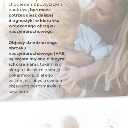
choć jeden z powyższych
punktów,
być może
potrzebujesz dalszej
diagnostyki w kierunku
wrodzonego obrzęku
naczynioruchowego.
Objawy dziedzicznego
obrzęku
naczynioruchowego (HAE)
są często mylone z innymi
schorzeniami,
takimi jak
alergia lub nietolerancje
pokarmowe, dlatego
ważne jest abyś o swoich
objawach porozmawiał z
lekarzem.