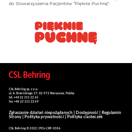
do Stowarzyszenia Pacjentów “Pięknie Puchnę”.
CSL Behring sp. z o.o.
ul. A. Branickiego 17; 02-972 Warszawa; Polska
tel. +48 22 213 22 65
fax +48 22 213 22 69
Zgłaszanie działań niepożądanych
|
Dostępność
|
Regulamin
Strony
|
Polityka prywatności
|
Polityka ciasteczek
CSL Behring © 2022 | POL-CRP-0106