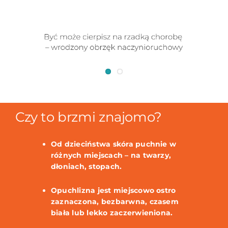
Czy to brzmi znajomo?
Od dzieciństwa skóra puchnie w
różnych miejscach – na twarzy,
dłoniach, stopach.
Opuchlizna jest miejscowo ostro
zaznaczona, bezbarwna, czasem
biała lub lekko zaczerwieniona.