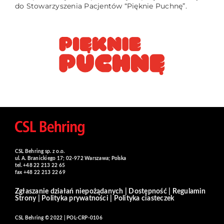
do Stowarzyszenia Pacjentów “Pięknie Puchnę”.
CSL Behring sp. z o.o.
ul. A. Branickiego 17; 02-972 Warszawa; Polska
tel. +48 22 213 22 65
fax +48 22 213 22 69
Zgłaszanie działań niepożądanych
|
Dostępność
|
Regulamin
Strony
|
Polityka prywatności
|
Polityka ciasteczek
CSL Behring © 2022 | POL-CRP-0106