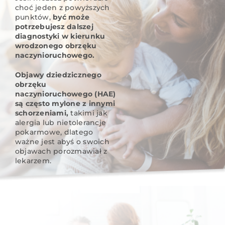
choć jeden z powyższych
punktów,
być może
potrzebujesz dalszej
diagnostyki w kierunku
wrodzonego obrzęku
naczynioruchowego.
Objawy dziedzicznego
obrzęku
naczynioruchowego (HAE)
są często mylone z innymi
schorzeniami,
takimi jak
alergia lub nietolerancje
pokarmowe, dlatego
ważne jest abyś o swoich
objawach porozmawiał z
lekarzem.