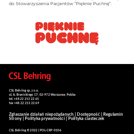
do Stowarzyszenia Pacjentów “Pięknie Puchnę”.
CSL Behring sp. z o.o.
ul. A. Branickiego 17; 02-972 Warszawa; Polska
tel. +48 22 213 22 65
fax +48 22 213 22 69
Zgłaszanie działań niepożądanych
|
Dostępność
|
Regulamin
Strony
|
Polityka prywatności
|
Polityka ciasteczek
CSL Behring © 2022 | POL-CRP-0106