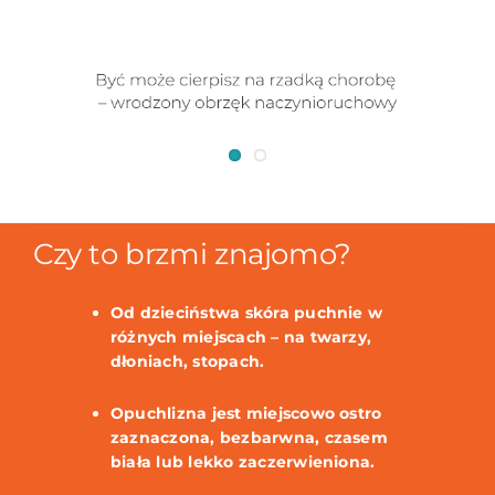
Czy to brzmi znajomo?
Od dzieciństwa skóra puchnie w
różnych miejscach – na twarzy,
dłoniach, stopach.
Opuchlizna jest miejscowo ostro
zaznaczona, bezbarwna, czasem
biała lub lekko zaczerwieniona.