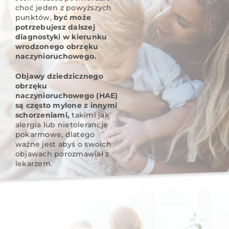
choć jeden z powyższych
punktów,
być może
potrzebujesz dalszej
diagnostyki w kierunku
wrodzonego obrzęku
naczynioruchowego.
Objawy dziedzicznego
obrzęku
naczynioruchowego (HAE)
są często mylone z innymi
schorzeniami,
takimi jak
alergia lub nietolerancje
pokarmowe, dlatego
ważne jest abyś o swoich
objawach porozmawiał z
lekarzem.