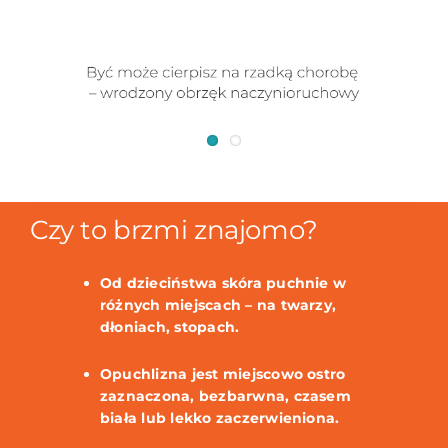
Czy to brzmi znajomo?
Od dzieciństwa skóra puchnie w
różnych miejscach – na twarzy,
dłoniach, stopach.
Opuchlizna jest miejscowo ostro
zaznaczona, bezbarwna, czasem
biała lub lekko zaczerwieniona.