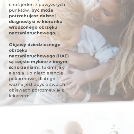
choć jeden z powyższych
punktów,
być może
potrzebujesz dalszej
diagnostyki w kierunku
wrodzonego obrzęku
naczynioruchowego.
Objawy dziedzicznego
obrzęku
naczynioruchowego (HAE)
są często mylone z innymi
schorzeniami,
takimi jak
alergia lub nietolerancje
pokarmowe, dlatego
ważne jest abyś o swoich
objawach porozmawiał z
lekarzem.