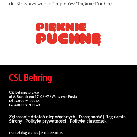
do Stowarzyszenia Pacjentów “Pięknie Puchnę”.
CSL Behring sp. z o.o.
ul. A. Branickiego 17; 02-972 Warszawa; Polska
tel. +48 22 213 22 65
fax +48 22 213 22 69
Zgłaszanie działań niepożądanych
|
Dostępność
|
Regulamin
Strony
|
Polityka prywatności
|
Polityka ciasteczek
CSL Behring © 2022 | POL-CRP-0106