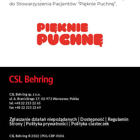
do Stowarzyszenia Pacjentów “Pięknie Puchnę”.
CSL Behring sp. z o.o.
ul. A. Branickiego 17; 02-972 Warszawa; Polska
tel. +48 22 213 22 65
fax +48 22 213 22 69
Zgłaszanie działań niepożądanych
|
Dostępność
|
Regulamin
Strony
|
Polityka prywatności
|
Polityka ciasteczek
CSL Behring © 2022 | POL-CRP-0106