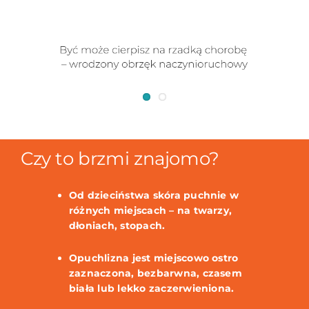
Czy to brzmi znajomo?
Od dzieciństwa skóra puchnie w
różnych miejscach – na twarzy,
dłoniach, stopach.
Opuchlizna jest miejscowo ostro
zaznaczona, bezbarwna, czasem
biała lub lekko zaczerwieniona.