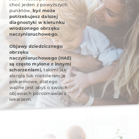
choć jeden z powyższych
punktów,
być może
potrzebujesz dalszej
diagnostyki w kierunku
wrodzonego obrzęku
naczynioruchowego.
Objawy dziedzicznego
obrzęku
naczynioruchowego (HAE)
są często mylone z innymi
schorzeniami,
takimi jak
alergia lub nietolerancje
pokarmowe, dlatego
ważne jest abyś o swoich
objawach porozmawiał z
lekarzem.