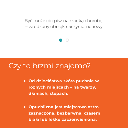
Czy to brzmi znajomo?
Od dzieciństwa skóra puchnie w
różnych miejscach – na twarzy,
dłoniach, stopach.
Opuchlizna jest miejscowo ostro
zaznaczona, bezbarwna, czasem
biała lub lekko zaczerwieniona.