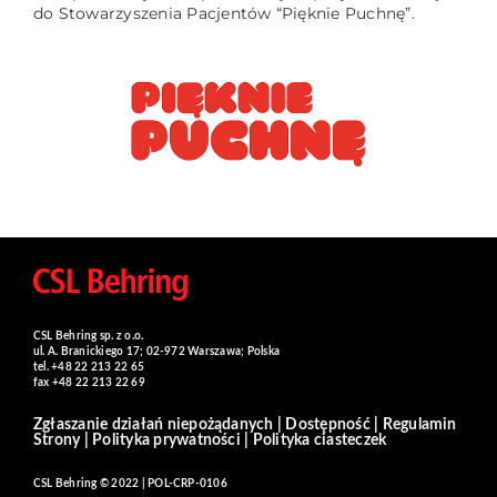
do Stowarzyszenia Pacjentów “Pięknie Puchnę”.
CSL Behring sp. z o.o.
ul. A. Branickiego 17; 02-972 Warszawa; Polska
tel. +48 22 213 22 65
fax +48 22 213 22 69
Zgłaszanie działań niepożądanych
|
Dostępność
|
Regulamin
Strony
|
Polityka prywatności
|
Polityka ciasteczek
CSL Behring © 2022 | POL-CRP-0106