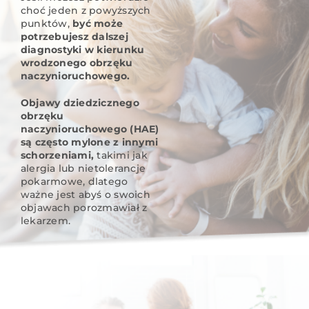
choć jeden z powyższych
punktów,
być może
potrzebujesz dalszej
diagnostyki w kierunku
wrodzonego obrzęku
naczynioruchowego.
Objawy dziedzicznego
obrzęku
naczynioruchowego (HAE)
są często mylone z innymi
schorzeniami,
takimi jak
alergia lub nietolerancje
pokarmowe, dlatego
ważne jest abyś o swoich
objawach porozmawiał z
lekarzem.