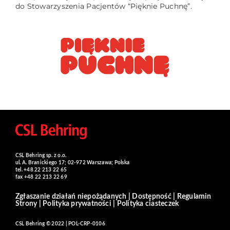
do Stowarzyszenia Pacjentów “Pięknie Puchnę”.
CSL Behring sp. z o.o.
ul. A. Branickiego 17; 02-972 Warszawa; Polska
tel. +48 22 213 22 65
fax +48 22 213 22 69
Zgłaszanie działań niepożądanych
|
Dostępność
|
Regulamin
Strony
|
Polityka prywatności
|
Polityka ciasteczek
CSL Behring © 2022 | POL-CRP-0106