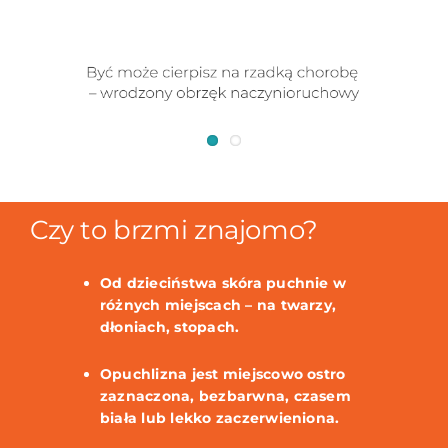
Czy to brzmi znajomo?
Od dzieciństwa skóra puchnie w
różnych miejscach – na twarzy,
dłoniach, stopach.
Opuchlizna jest miejscowo ostro
zaznaczona, bezbarwna, czasem
biała lub lekko zaczerwieniona.