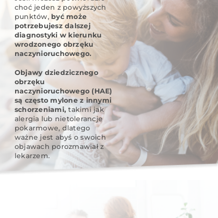
choć jeden z powyższych
punktów,
być może
potrzebujesz dalszej
diagnostyki w kierunku
wrodzonego obrzęku
naczynioruchowego.
Objawy dziedzicznego
obrzęku
naczynioruchowego (HAE)
są często mylone z innymi
schorzeniami,
takimi jak
alergia lub nietolerancje
pokarmowe, dlatego
ważne jest abyś o swoich
objawach porozmawiał z
lekarzem.