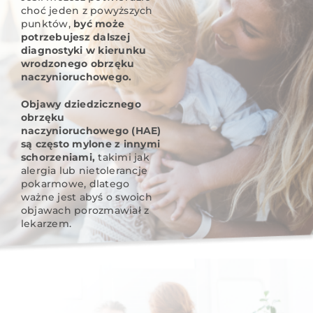
choć jeden z powyższych
punktów,
być może
potrzebujesz dalszej
diagnostyki w kierunku
wrodzonego obrzęku
naczynioruchowego.
Objawy dziedzicznego
obrzęku
naczynioruchowego (HAE)
są często mylone z innymi
schorzeniami,
takimi jak
alergia lub nietolerancje
pokarmowe, dlatego
ważne jest abyś o swoich
objawach porozmawiał z
lekarzem.