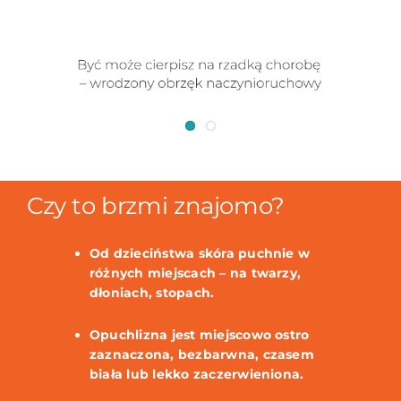
Czy to brzmi znajomo?
Od dzieciństwa skóra puchnie w
różnych miejscach – na twarzy,
dłoniach, stopach.
Opuchlizna jest miejscowo ostro
zaznaczona, bezbarwna, czasem
biała lub lekko zaczerwieniona.