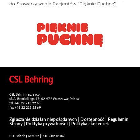
do Stowarzyszenia Pacjentów “Pięknie Puchnę”.
CSL Behring sp. z o.o.
ul. A. Branickiego 17; 02-972 Warszawa; Polska
tel. +48 22 213 22 65
fax +48 22 213 22 69
Zgłaszanie działań niepożądanych
|
Dostępność
|
Regulamin
Strony
|
Polityka prywatności
|
Polityka ciasteczek
CSL Behring © 2022 | POL-CRP-0106