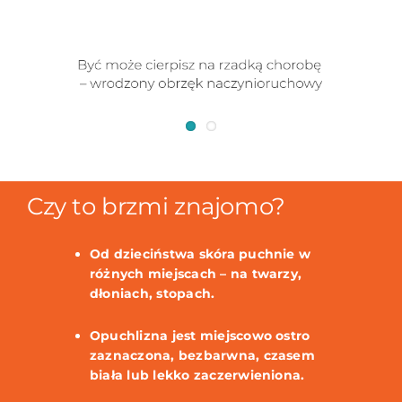
Czy to brzmi znajomo?
Od dzieciństwa skóra puchnie w
różnych miejscach – na twarzy,
dłoniach, stopach.
Opuchlizna jest miejscowo ostro
zaznaczona, bezbarwna, czasem
biała lub lekko zaczerwieniona.