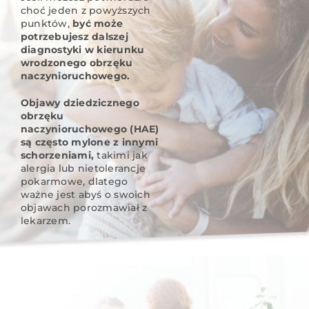
choć jeden z powyższych
punktów,
być może
potrzebujesz dalszej
diagnostyki w kierunku
wrodzonego obrzęku
naczynioruchowego.
Objawy dziedzicznego
obrzęku
naczynioruchowego (HAE)
są często mylone z innymi
schorzeniami,
takimi jak
alergia lub nietolerancje
pokarmowe, dlatego
ważne jest abyś o swoich
objawach porozmawiał z
lekarzem.