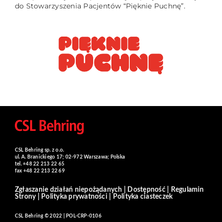
do Stowarzyszenia Pacjentów “Pięknie Puchnę”.
CSL Behring sp. z o.o.
ul. A. Branickiego 17; 02-972 Warszawa; Polska
tel. +48 22 213 22 65
fax +48 22 213 22 69
Zgłaszanie działań niepożądanych
|
Dostępność
|
Regulamin
Strony
|
Polityka prywatności
|
Polityka ciasteczek
CSL Behring © 2022 | POL-CRP-0106