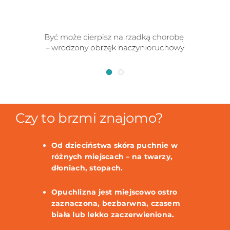
Czy to brzmi znajomo?
Od dzieciństwa skóra puchnie w
różnych miejscach – na twarzy,
dłoniach, stopach.
Opuchlizna jest miejscowo ostro
zaznaczona, bezbarwna, czasem
biała lub lekko zaczerwieniona.