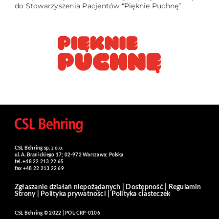
do Stowarzyszenia Pacjentów “Pięknie Puchnę”.
CSL Behring sp. z o.o.
ul. A. Branickiego 17; 02-972 Warszawa; Polska
tel. +48 22 213 22 65
fax +48 22 213 22 69
Zgłaszanie działań niepożądanych
|
Dostępność
|
Regulamin
Strony
|
Polityka prywatności
|
Polityka ciasteczek
CSL Behring © 2022 | POL-CRP-0106