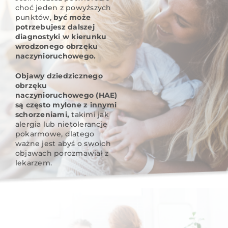
choć jeden z powyższych
punktów,
być może
potrzebujesz dalszej
diagnostyki w kierunku
wrodzonego obrzęku
naczynioruchowego.
Objawy dziedzicznego
obrzęku
naczynioruchowego (HAE)
są często mylone z innymi
schorzeniami,
takimi jak
alergia lub nietolerancje
pokarmowe, dlatego
ważne jest abyś o swoich
objawach porozmawiał z
lekarzem.