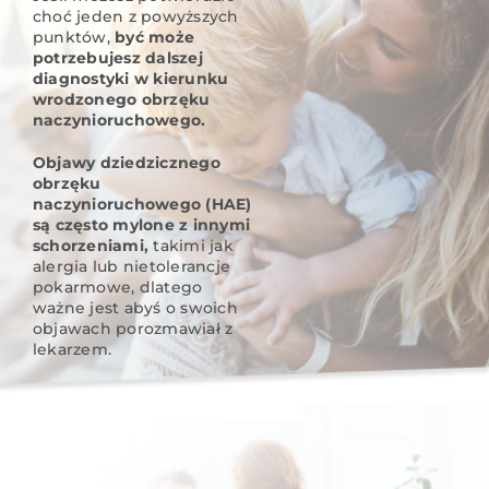
choć jeden z powyższych
punktów,
być może
potrzebujesz dalszej
diagnostyki w kierunku
wrodzonego obrzęku
naczynioruchowego.
Objawy dziedzicznego
obrzęku
naczynioruchowego (HAE)
są często mylone z innymi
schorzeniami,
takimi jak
alergia lub nietolerancje
pokarmowe, dlatego
ważne jest abyś o swoich
objawach porozmawiał z
lekarzem.