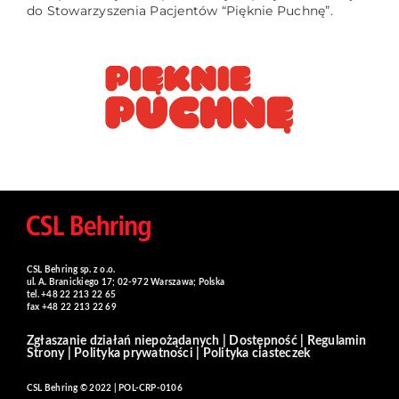
do Stowarzyszenia Pacjentów “Pięknie Puchnę”.
CSL Behring sp. z o.o.
ul. A. Branickiego 17; 02-972 Warszawa; Polska
tel. +48 22 213 22 65
fax +48 22 213 22 69
Zgłaszanie działań niepożądanych
|
Dostępność
|
Regulamin
Strony
|
Polityka prywatności
|
Polityka ciasteczek
CSL Behring © 2022 | POL-CRP-0106