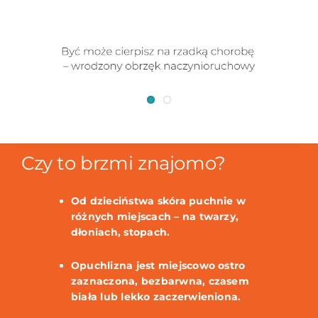
Czy to brzmi znajomo?
Od dzieciństwa skóra puchnie w
różnych miejscach – na twarzy,
dłoniach, stopach.
Opuchlizna jest miejscowo ostro
zaznaczona, bezbarwna, czasem
biała lub lekko zaczerwieniona.