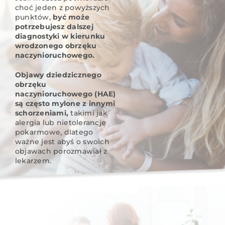
choć jeden z powyższych
punktów,
być może
potrzebujesz dalszej
diagnostyki w kierunku
wrodzonego obrzęku
naczynioruchowego.
Objawy dziedzicznego
obrzęku
naczynioruchowego (HAE)
są często mylone z innymi
schorzeniami,
takimi jak
alergia lub nietolerancje
pokarmowe, dlatego
ważne jest abyś o swoich
objawach porozmawiał z
lekarzem.