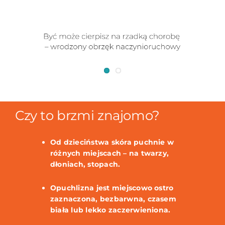
Czy to brzmi znajomo?
Od dzieciństwa skóra puchnie w
różnych miejscach – na twarzy,
dłoniach, stopach.
Opuchlizna jest miejscowo ostro
zaznaczona, bezbarwna, czasem
biała lub lekko zaczerwieniona.