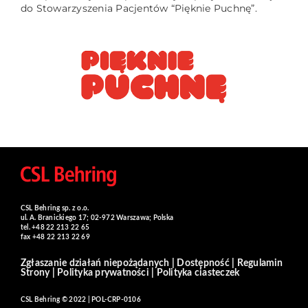
do Stowarzyszenia Pacjentów “Pięknie Puchnę”.
CSL Behring sp. z o.o.
ul. A. Branickiego 17; 02-972 Warszawa; Polska
tel. +48 22 213 22 65
fax +48 22 213 22 69
Zgłaszanie działań niepożądanych
|
Dostępność
|
Regulamin
Strony
|
Polityka prywatności
|
Polityka ciasteczek
CSL Behring © 2022 | POL-CRP-0106