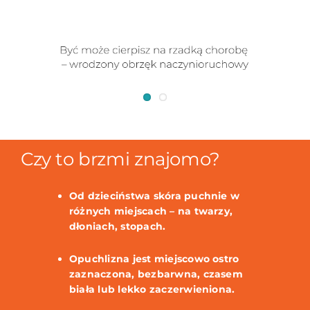
Czy to brzmi znajomo?
Od dzieciństwa skóra puchnie w
różnych miejscach – na twarzy,
dłoniach, stopach.
Opuchlizna jest miejscowo ostro
zaznaczona, bezbarwna, czasem
biała lub lekko zaczerwieniona.