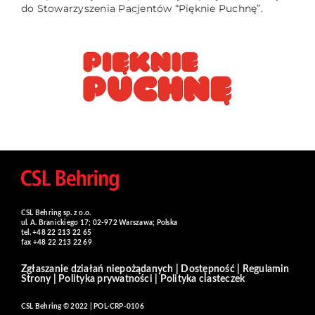
do Stowarzyszenia Pacjentów “Pięknie Puchnę”.
CSL Behring sp. z o.o.
ul. A. Branickiego 17; 02-972 Warszawa; Polska
tel. +48 22 213 22 65
fax +48 22 213 22 69
Zgłaszanie działań niepożądanych
|
Dostępność
|
Regulamin
Strony
|
Polityka prywatności
|
Polityka ciasteczek
CSL Behring © 2022 | POL-CRP-0106