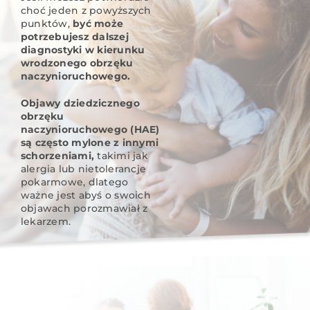
choć jeden z powyższych
punktów,
być może
potrzebujesz dalszej
diagnostyki w kierunku
wrodzonego obrzęku
naczynioruchowego.
Objawy dziedzicznego
obrzęku
naczynioruchowego (HAE)
są często mylone z innymi
schorzeniami,
takimi jak
alergia lub nietolerancje
pokarmowe, dlatego
ważne jest abyś o swoich
objawach porozmawiał z
lekarzem.