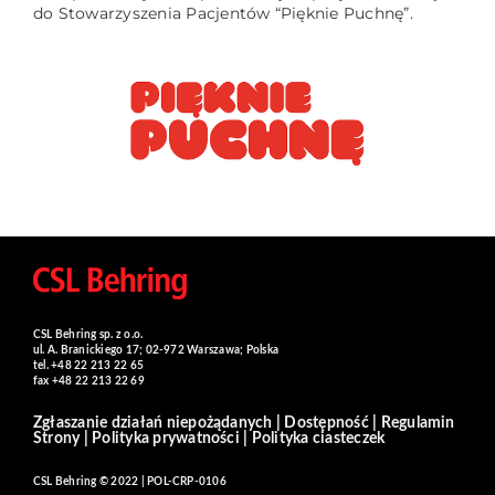
do Stowarzyszenia Pacjentów “Pięknie Puchnę”.
CSL Behring sp. z o.o.
ul. A. Branickiego 17; 02-972 Warszawa; Polska
tel. +48 22 213 22 65
fax +48 22 213 22 69
Zgłaszanie działań niepożądanych
|
Dostępność
|
Regulamin
Strony
|
Polityka prywatności
|
Polityka ciasteczek
CSL Behring © 2022 | POL-CRP-0106