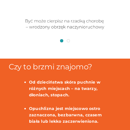
Czy to brzmi znajomo?
Od dzieciństwa skóra puchnie w
różnych miejscach – na twarzy,
dłoniach, stopach.
Opuchlizna jest miejscowo ostro
zaznaczona, bezbarwna, czasem
biała lub lekko zaczerwieniona.