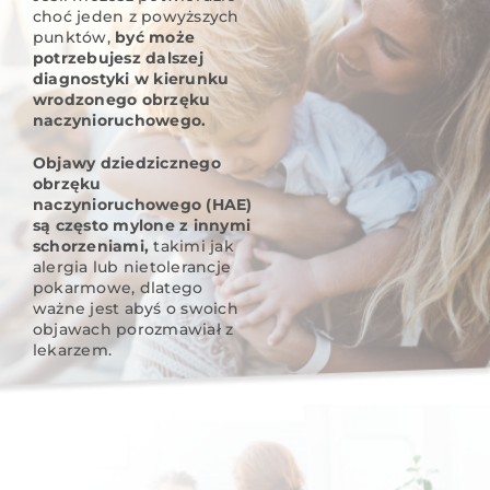
choć jeden z powyższych
punktów,
być może
potrzebujesz dalszej
diagnostyki w kierunku
wrodzonego obrzęku
naczynioruchowego.
Objawy dziedzicznego
obrzęku
naczynioruchowego (HAE)
są często mylone z innymi
schorzeniami,
takimi jak
alergia lub nietolerancje
pokarmowe, dlatego
ważne jest abyś o swoich
objawach porozmawiał z
lekarzem.