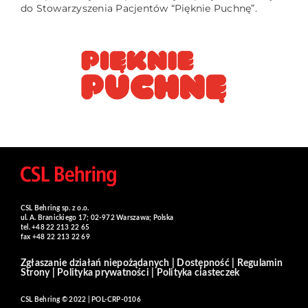
do Stowarzyszenia Pacjentów “Pięknie Puchnę”.
CSL Behring sp. z o.o.
ul. A. Branickiego 17; 02-972 Warszawa; Polska
tel. +48 22 213 22 65
fax +48 22 213 22 69
Zgłaszanie działań niepożądanych
|
Dostępność
|
Regulamin
Strony
|
Polityka prywatności
|
Polityka ciasteczek
CSL Behring © 2022 | POL-CRP-0106