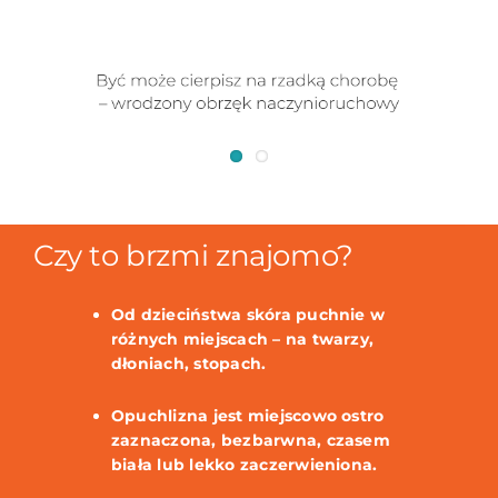
Czy to brzmi znajomo?
Od dzieciństwa skóra puchnie w
różnych miejscach – na twarzy,
dłoniach, stopach.
Opuchlizna jest miejscowo ostro
zaznaczona, bezbarwna, czasem
biała lub lekko zaczerwieniona.