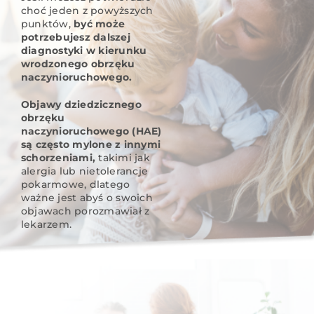
choć jeden z powyższych
punktów,
być może
potrzebujesz dalszej
diagnostyki w kierunku
wrodzonego obrzęku
naczynioruchowego.
Objawy dziedzicznego
obrzęku
naczynioruchowego (HAE)
są często mylone z innymi
schorzeniami,
takimi jak
alergia lub nietolerancje
pokarmowe, dlatego
ważne jest abyś o swoich
objawach porozmawiał z
lekarzem.