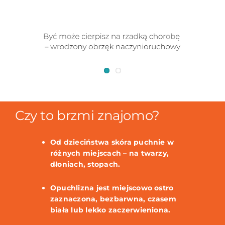
Czy to brzmi znajomo?
Od dzieciństwa skóra puchnie w
różnych miejscach – na twarzy,
dłoniach, stopach.
Opuchlizna jest miejscowo ostro
zaznaczona, bezbarwna, czasem
biała lub lekko zaczerwieniona.