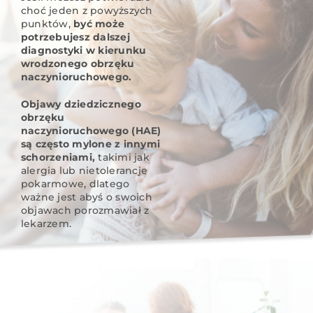
choć jeden z powyższych
punktów,
być może
potrzebujesz dalszej
diagnostyki w kierunku
wrodzonego obrzęku
naczynioruchowego.
Objawy dziedzicznego
obrzęku
naczynioruchowego (HAE)
są często mylone z innymi
schorzeniami,
takimi jak
alergia lub nietolerancje
pokarmowe, dlatego
ważne jest abyś o swoich
objawach porozmawiał z
lekarzem.