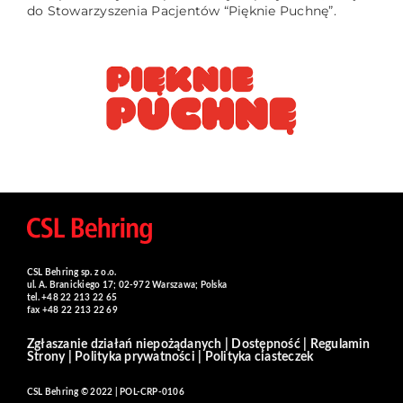
do Stowarzyszenia Pacjentów “Pięknie Puchnę”.
CSL Behring sp. z o.o.
ul. A. Branickiego 17; 02-972 Warszawa; Polska
tel. +48 22 213 22 65
fax +48 22 213 22 69
Zgłaszanie działań niepożądanych
|
Dostępność
|
Regulamin
Strony
|
Polityka prywatności
|
Polityka ciasteczek
CSL Behring © 2022 | POL-CRP-0106