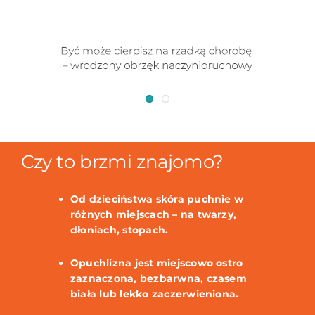
Czy to brzmi znajomo?
Od dzieciństwa skóra puchnie w
różnych miejscach – na twarzy,
dłoniach, stopach.
Opuchlizna jest miejscowo ostro
zaznaczona, bezbarwna, czasem
biała lub lekko zaczerwieniona.