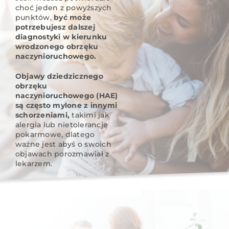
choć jeden z powyższych
punktów,
być może
potrzebujesz dalszej
diagnostyki w kierunku
wrodzonego obrzęku
naczynioruchowego.
Objawy dziedzicznego
obrzęku
naczynioruchowego (HAE)
są często mylone z innymi
schorzeniami,
takimi jak
alergia lub nietolerancje
pokarmowe, dlatego
ważne jest abyś o swoich
objawach porozmawiał z
lekarzem.