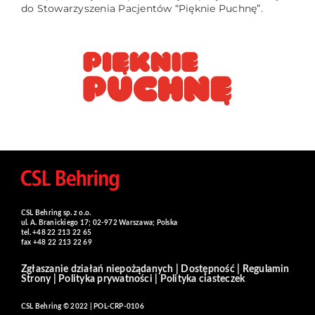
do Stowarzyszenia Pacjentów “Pięknie Puchnę”.
CSL Behring sp. z o.o.
ul. A. Branickiego 17; 02-972 Warszawa; Polska
tel. +48 22 213 22 65
fax +48 22 213 22 69
Zgłaszanie działań niepożądanych
|
Dostępność
|
Regulamin
Strony
|
Polityka prywatności
|
Polityka ciasteczek
CSL Behring © 2022 | POL-CRP-0106