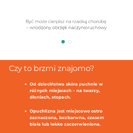
Czy to brzmi znajomo?
Od dzieciństwa skóra puchnie w
różnych miejscach – na twarzy,
dłoniach, stopach.
Opuchlizna jest miejscowo ostro
zaznaczona, bezbarwna, czasem
biała lub lekko zaczerwieniona.