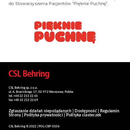
do Stowarzyszenia Pacjentów “Pięknie Puchnę”.
CSL Behring sp. z o.o.
ul. A. Branickiego 17; 02-972 Warszawa; Polska
tel. +48 22 213 22 65
fax +48 22 213 22 69
Zgłaszanie działań niepożądanych
|
Dostępność
|
Regulamin
Strony
|
Polityka prywatności
|
Polityka ciasteczek
CSL Behring © 2022 | POL-CRP-0106