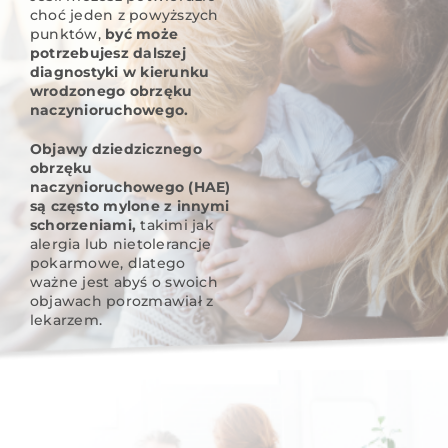
choć jeden z powyższych
punktów,
być może
potrzebujesz dalszej
diagnostyki w kierunku
wrodzonego obrzęku
naczynioruchowego.
Objawy dziedzicznego
obrzęku
naczynioruchowego (HAE)
są często mylone z innymi
schorzeniami,
takimi jak
alergia lub nietolerancje
pokarmowe, dlatego
ważne jest abyś o swoich
objawach porozmawiał z
lekarzem.