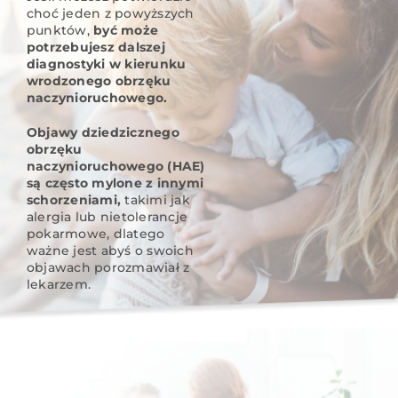
choć jeden z powyższych
punktów,
być może
potrzebujesz dalszej
diagnostyki w kierunku
wrodzonego obrzęku
naczynioruchowego.
Objawy dziedzicznego
obrzęku
naczynioruchowego (HAE)
są często mylone z innymi
schorzeniami,
takimi jak
alergia lub nietolerancje
pokarmowe, dlatego
ważne jest abyś o swoich
objawach porozmawiał z
lekarzem.