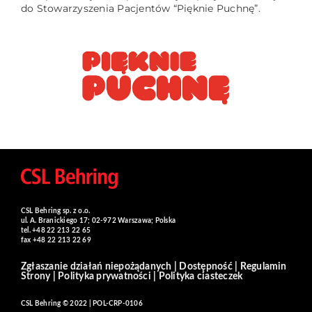
do Stowarzyszenia Pacjentów “Pięknie Puchnę”.
CSL Behring sp. z o.o.
ul. A. Branickiego 17; 02-972 Warszawa; Polska
tel. +48 22 213 22 65
fax +48 22 213 22 69
Zgłaszanie działań niepożądanych
|
Dostępność
|
Regulamin
Strony
|
Polityka prywatności
|
Polityka ciasteczek
CSL Behring © 2022 | POL-CRP-0106