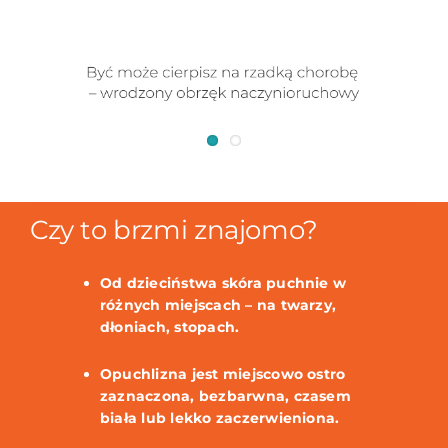
Czy to brzmi znajomo?
Od dzieciństwa skóra puchnie w
różnych miejscach – na twarzy,
dłoniach, stopach.
Opuchlizna jest miejscowo ostro
zaznaczona, bezbarwna, czasem
biała lub lekko zaczerwieniona.