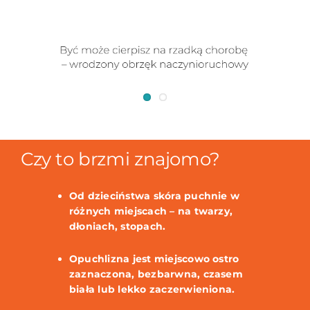
Czy to brzmi znajomo?
Od dzieciństwa skóra puchnie w
różnych miejscach – na twarzy,
dłoniach, stopach.
Opuchlizna jest miejscowo ostro
zaznaczona, bezbarwna, czasem
biała lub lekko zaczerwieniona.