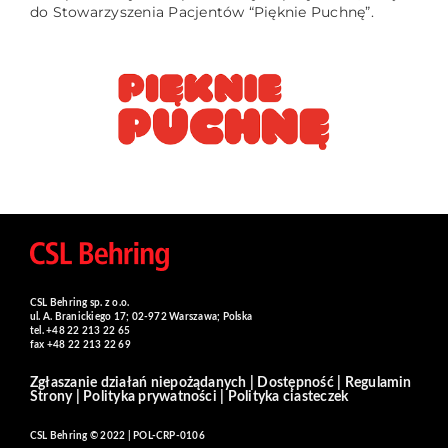
do Stowarzyszenia Pacjentów “Pięknie Puchnę”.
CSL Behring sp. z o.o.
ul. A. Branickiego 17; 02-972 Warszawa; Polska
tel. +48 22 213 22 65
fax +48 22 213 22 69
Zgłaszanie działań niepożądanych
|
Dostępność
|
Regulamin
Strony
|
Polityka prywatności
|
Polityka ciasteczek
CSL Behring © 2022 | POL-CRP-0106