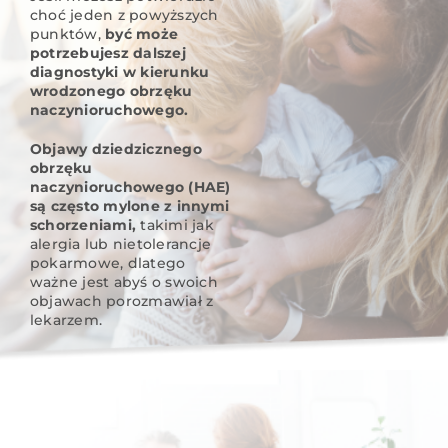
choć jeden z powyższych
punktów,
być może
potrzebujesz dalszej
diagnostyki w kierunku
wrodzonego obrzęku
naczynioruchowego.
Objawy dziedzicznego
obrzęku
naczynioruchowego (HAE)
są często mylone z innymi
schorzeniami,
takimi jak
alergia lub nietolerancje
pokarmowe, dlatego
ważne jest abyś o swoich
objawach porozmawiał z
lekarzem.